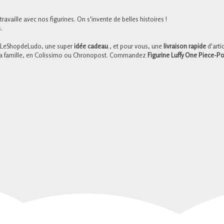
ravaille avec nos figurines. On s'invente de belles histoires !
.
 LeShopdeLudo, une super
idée cadeau
, et pour vous, une
livraison rapide
d'arti
e la famille, en Colissimo ou Chronopost. Commandez
Figurine Luffy One Piece-Por