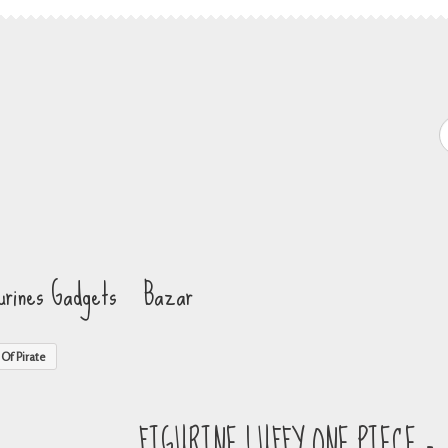
gurines Gadgets
Bazar
 Of Pirate
FIGURINE LUFFY ONE PIECE -