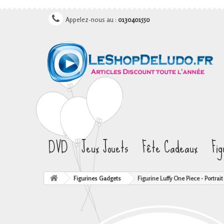
Appelez-nous au :
0130401550
DVD
Jeux Jouets
Fête Cadeaux
Fi
Figurines Gadgets
Figurine Luffy One Piece - Portrait