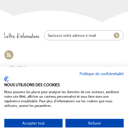
Lettre d'informations
CATÉGORIES
Politique de confidentialité
INFORMATIONS
NOUS UTILISONS DES COOKIES
Nous pouvons les placer pour analyser les données de nos visiteurs, améliorer
R.G.P.D.
notre site Web, afficher un contenu personnalisé et vous faire vivre une
expérience inoubliable. Pour plus d'informations sur les cookies que nous
MON COMPTE
utilisons, ouvrez les paramètres.
INFORMATIONS SUR VOTRE BOUTIQUE
Accepter tout
Refuser