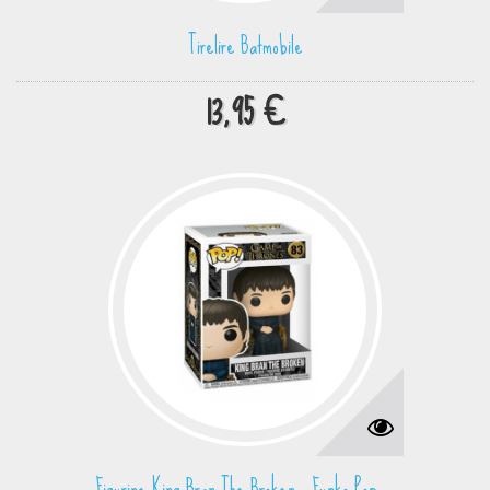
Tirelire Batmobile
13,95 €
Figurine King Bran The Broken - Funko Pop...