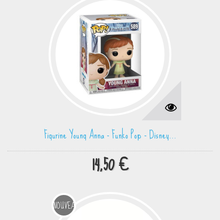
Figurine Young Anna - Funko Pop - Disney...
14,50 €
NOUVEAU