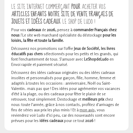
LE SITE INTERNET COMMERÇANT
POUR
ACHETER VOS
ARTICLES ENFANTS
:
NOTRE SITE DE VENTE FRANÇAIS DE
JOUETS ET IDÉES CADEAUX
: LE SHOP DE LUDO !
Pour vos
cadeaux
de
2026,
pensez à
commander Français chez
nous
!
Le site web marchand spécialiste du déstockage
pour les
loisirs, la fête et toute la famille.
Découvrez nos promotions sur l'offre
Jeux de Société, les livres
éducatifs pas chers
sélectionnés pour les petits et les grands, qui
font l'enchantement de tous. S'amuser avec
LeShopdeLudo
en
Envoi rapide et paiement sécurisé.
Découvrez des idées cadeaux originales ou des idées cadeaux
insolites et personnalisés pour garçon, fille, homme, femme et
adaptés à toutes les occasions : anniversaire, Noël ou Saint-
Valentin.. mais pas que ! Des idées pour agrémenter vos vacances
d'été à la plage, ou des cadeaux pour fêter le plaisir de se
retrouver, tout simplement. Destockage et
meilleurs prix
chez
nous: toute l'année, grâce à nos contacts, profitez d'arrivages de
fins de séries aux prix les plus minis ! Et à
mon avis,
vous
reviendrez voir Ludo d'ici peu, car des nouveautés sont encore
prévues pour les
idées cadeaux
pour ce tout
2026
!