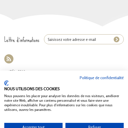
Lettre d'informations
CATÉGORIES
Politique de confidentialité
INFORMATIONS
NOUS UTILISONS DES COOKIES
Nous pouvons les placer pour analyser les données de nos visiteurs, améliorer
R.G.P.D.
notre site Web, afficher un contenu personnalisé et vous faire vivre une
expérience inoubliable. Pour plus d'informations sur les cookies que nous
MON COMPTE
utilisons, ouvrez les paramètres.
INFORMATIONS SUR VOTRE BOUTIQUE
Accepter tout
Refuser